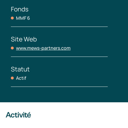
Fonds
MMF 6
Site Web
www.mews-partners.com
Statut
Actif
Activité