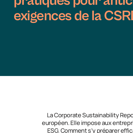
pratiques pour antic
exigences de la CS
La Corporate Sustainability Repo
européen. Elle impose aux entrepr
ESG. Comment s’y préparer effica