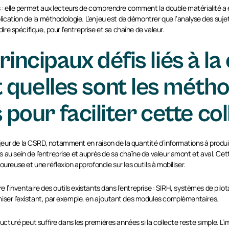
s : elle permet aux lecteurs de comprendre comment la double matérialité a ét
application de la méthodologie. L’enjeu est de démontrer que l’analyse des s
dire spécifique, pour l’entreprise et sa chaîne de valeur.
rincipaux défis liés à la
quelles sont les métho
ur faciliter cette col
ur de la CSRD, notamment en raison de la quantité d’informations à produire
 au sein de l’entreprise et auprès de sa chaîne de valeur amont et aval. Cet
ureuse et une réflexion approfondie sur les outils à mobiliser.
aire l’inventaire des outils existants dans l’entreprise : SIRH, systèmes de
miser l’existant, par exemple, en ajoutant des modules complémentaires.
ructuré peut suffire dans les premières années si la collecte reste simple. L