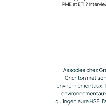
PME et ETI ? Intervie
Associée chez Gra
Crichton met son
environnementaux. In
environnementaux et
qu’ingénieure HSE, l’