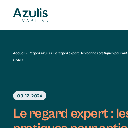
Skip
to
content
/
/
Accueil
Regard Azulis
Le regard expert : les bonnes pratiques pour ant
CSRD
09-12-2024
Le regard expert : l