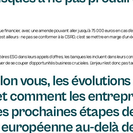
e financier, avec une amende pouvant aller jusqu’à 75 000 euros en cas d’en
ue est ailleurs : ne pas se conformer à la CSRD, c’est se mettre en marge d’u
tères ESG dans leurs appels d’offres, les banques les incluent dans leurs cond
uer de se couper d’opportunités business cruciales. L’enjeu n’est donc pas t
lon vous, les évolutions
et comment les entrepr
les prochaines étapes de
 européenne au-delà d