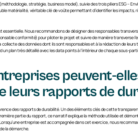
méthodologie, stratégie, business model), suivie des trois piliers ESG – E
ble matérialité, véritable clé de voûte permettant d’identifier les impacts, 
est essentielle. Nous recommandons de désigner des responsables transvers
nsable conformité) pour piloter le projet et suivre de manière transverse l’e
 la collecte des données dont ils sont responsables et à la rédaction de leur
d un plan très détaillé avec les data points à l’intérieur de chaque sous-par
reprises peuvent-elles
 leurs rapports de dura
arence des rapports de durabilité. Un des éléments clés de cette transparenc
remière partie du rapport, ce narratif explique la méthode utilisée et dém
s. Lorsqu’une entreprise est accompagnée dans cet exercice, nous recommand
e de la démarche.