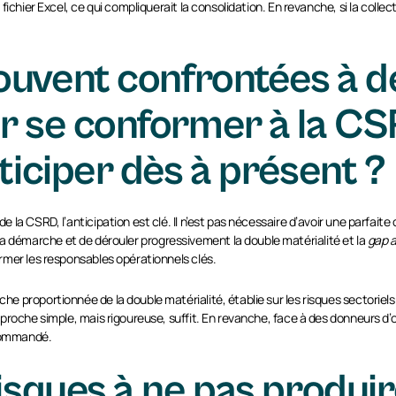
ichier Excel, ce qui compliquerait la consolidation. En revanche, si la colle
uvent confrontées à d
ur se conformer à la C
ticiper dès à présent ?
la CSRD, l’anticipation est clé. Il n’est pas nécessaire d’avoir une parfait
er la démarche et de dérouler progressivement la double matérialité et la
gap a
rmer les responsables opérationnels clés.
 proportionnée de la double matérialité, établie sur les risques sectoriels 
roche simple, mais rigoureuse, suffit. En revanche, face à des donneurs d’o
ecommandé.
risques à ne pas produi