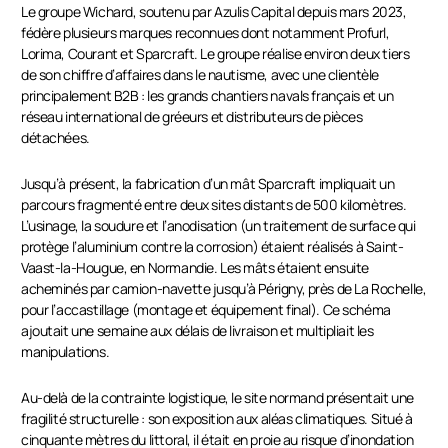
Le groupe Wichard, soutenu par Azulis Capital depuis mars 2023,
fédère plusieurs marques reconnues dont notamment Profurl,
Lorima, Courant et Sparcraft. Le groupe réalise environ deux tiers
de son chiffre d’affaires dans le nautisme, avec une clientèle
principalement B2B : les grands chantiers navals français et un
réseau international de gréeurs et distributeurs de pièces
détachées.
Jusqu’à présent, la fabrication d’un mât Sparcraft impliquait un
parcours fragmenté entre deux sites distants de 500 kilomètres.
L’usinage, la soudure et l’anodisation (un traitement de surface qui
protège l’aluminium contre la corrosion) étaient réalisés à Saint-
Vaast-la-Hougue, en Normandie. Les mâts étaient ensuite
acheminés par camion-navette jusqu’à Périgny, près de La Rochelle,
pour l’accastillage (montage et équipement final). Ce schéma
ajoutait une semaine aux délais de livraison et multipliait les
manipulations.
Au-delà de la contrainte logistique, le site normand présentait une
fragilité structurelle : son exposition aux aléas climatiques. Situé à
cinquante mètres du littoral, il était en proie au risque d’inondation