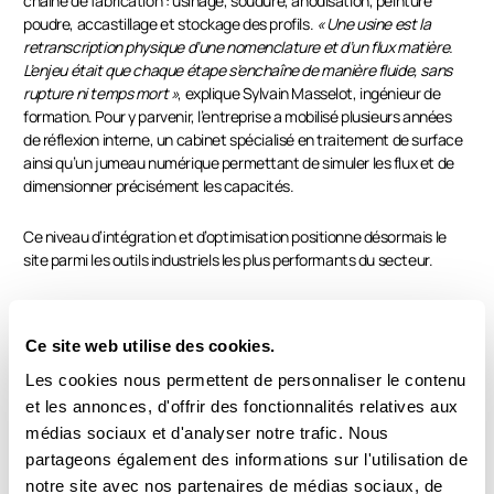
chaîne de fabrication : usinage, soudure, anodisation, peinture
poudre, accastillage et stockage des profils.
« Une usine est la
retranscription physique d’une nomenclature et d’un flux matière.
L’enjeu était que chaque étape s’enchaîne de manière fluide, sans
rupture ni temps mort »
, explique Sylvain Masselot, ingénieur de
formation. Pour y parvenir, l’entreprise a mobilisé plusieurs années
de réflexion interne, un cabinet spécialisé en traitement de surface
ainsi qu’un jumeau numérique permettant de simuler les flux et de
dimensionner précisément les capacités.
Ce niveau d’intégration et d’optimisation positionne désormais le
site parmi les outils industriels les plus performants du secteur.
Parmi les gains attendus, l’internalisation de la peinture illustre la
logique d’intégration verticale du projet. Le procédé repose sur une
Ce site web utilise des cookies.
innovation technique : interrompre le cycle d’anodisation au
moment où les pores de l’aluminium sont ouverts, y appliquer la
Les cookies nous permettent de personnaliser le contenu
peinture, puis laisser les pores se refermer pour emprisonner les
et les annonces, d'offrir des fonctionnalités relatives aux
pigments.
« Cela nous donnera une durabilité de peinture très
médias sociaux et d'analyser notre trafic. Nous
supérieure. Sur des bateaux exposés en permanence aux embruns
partageons également des informations sur l'utilisation de
et au sel c’est un facteur de différenciation concurrentiel majeur »
,
notre site avec nos partenaires de médias sociaux, de