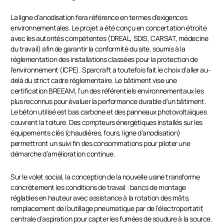
La ligne d’anodisation fera référence en termes d’exigences
environnementales. Le projet a été conçu en concertation étroite
avec les autorités compétentes (DREAL, SDIS, CARSAT, médecine
du travail) afin de garantir la conformité du site, soumis à la
réglementation des installations classées pour la protection de
l’environnement (ICPE). Sparcraft a toutefois fait le choix d’aller au-
delà du strict cadre réglementaire. Le bâtiment vise une
certification BREEAM, l’un des référentiels environnementaux les
plus reconnus pour évaluer la performance durable d’un bâtiment.
Le béton utilisé est bas carbone et des panneaux photovoltaïques
couvrent la toiture. Des compteurs énergétiques installés sur les
équipements clés (chaudières, fours, ligne d’anodisation)
permettront un suivi fin des consommations pour piloter une
démarche d’amélioration continue.
Sur le volet social, la conception de la nouvelle usine transforme
concrètement les conditions de travail : bancs de montage
réglables en hauteur avec assistance à la rotation des mâts,
remplacement de l’outillage pneumatique par de l’électroportatif,
centrale d’aspiration pour capter les fumées de soudure à la source.