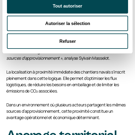
Tout autoriser
depuis le Benelux, devaient jusqu’ici être huilés et protégés pour
résister à un stockage extérieur en environnement salin.
Autoriser la sélection
La nouvelle usine intègre une nef dédiée au stockage intérieur,
supprimant ces contraintes.
« Ces exigences spécifiques
d’empaquetage nous avaient progressivement enfermés dans une
Refuser
dépendance à un fournisseur unique. Le stockage intérieur simplifie
le cahier des charges et nous redonne la liberté de diversifier nos
sources d’approvisionnement »
, analyse Sylvain Masselot.
La localisation à proximité immédiate des chantiers navals s’inscrit
pleinement dans cette logique. Elle permet d’optimiser les flux
logistiques, de réduire les besoins en emballage et de limiter les
émissions de CO₂ associées.
Dans un environnement où plusieurs acteurs partagent les mêmes
sources d’approvisionnement, cette proximité constitue un
avantage opérationnel et économique déterminant.