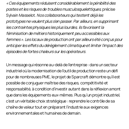
« Ces équipements réduisent considérablement la pénibilité des
postes et les risques de troubles musculosquelettiques,
précise
Sylvain Masselot.
Nos collaborateurs qui testent déjà les
prototypes ne veulent plus s’en passer. Par ailleurs, en supprimant
les contraintes physiques les plus lourdes, ils favorisent la
féminisation de métiers historiquement peu accessibles aux
femmes ». Les locaux de production ont par ailleurs été conçus pour
anticiper les effets du dérèglement climatique et limiter l’impact des
épisodes de fortes chaleurs sur les opérateurs.
Un message qui résonne au-delà de l’entreprise : dans un secteur
industriel où la modernisation de l’outil de production reste un défi
pour de nombreuses PME, le projet de Sparcraft démontre qu’il est
possible de conjuguer maîtrise des risques, compétitivité et
responsabilité, à condition d’investir autant dans la réflexion amont
que dans les équipements eux-mêmes. Plus qu’un projet industriel,
c’est un véritable choix stratégique : reprendre le contrôle de sa
chaîne de valeur tout en préparant l’industrie aux exigences
environnementales et humaines de demain.